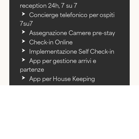
reception 24h, 7 su 7
Concierge telefonico per ospiti
7su7
Assegnazione Camere pre-stay
Check-in Online
Implementazione Self Check-in
App per gestione arrivi e
partenze
App per House Keeping
Automazione delle
comunicazioni istituzionali
Servizio di Noleggio auto
da/per tutti gli aeroporti d’Italia
Risoluzione di problemi con gli
ospiti